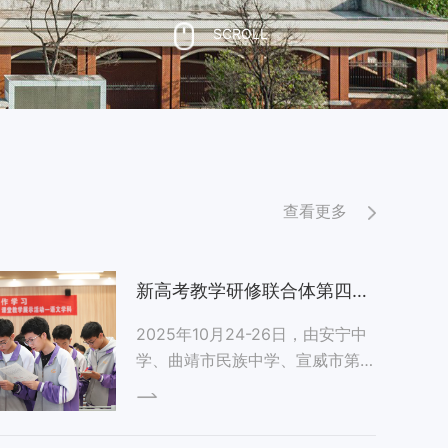
SCROLL
查看更多
新高考教学研修联合体第四
次“同课异构”课堂教学展示活
2025年10月24-26日，由安宁中
学、曲靖市民族中学、宣威市第六
动在安宁中学太平学校顺利举
中学、安宁中...
行