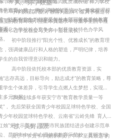
 管理标准、统 一 师资调配、统 一 教学计划、统 一 
六、办学效益
炼，将“爱润校园”“建构贯通式优质成长链”作为学校
教学资源、统 一 教学评价”的“五统一”一体化管理模
特色培育的努力方向，不断深挖、深化“爱润校
小学阶段以“爱润”教育为品牌，致力于创造有
式，让所有学生均能享受与校本部同等优质的教育
园”“贯通式优质成长链”的理念内涵，把办学特色逐
温度的教育环境，注重本真追求，尊重学生的个性
资源。
渐内化为学校核心竞争力，彰显学校特色办学风
发展，让学生在爱与关怀中茁壮成长。
格。
初中阶段推行“阳光个性、优雅成长”的教育理
念，强调健康品行和人格的塑造，严明纪律，培养
学生的自我管理意识和能力。
高中阶段依托校本部的优质教育资源，实
施“志存高远，目标导向，励志成才”的教育策略，尊
重学生个体差异，引导学生点燃人生梦想，实现自
主多元发展。
学校连续多年获安宁市“教育教学质量一等
奖”， 先后荣获全国青少年校园足球特色学校、全国
青少年校园篮球特色学校、云南省“云岭先锋  育人
七、美好愿景
红烛”党建示范校，昆明市民族团结进步创建示范单
位、昆明市中小学心理健康教育示范校、昆明市绿
安宁中学太平学校传承安宁中学“至真致远”的