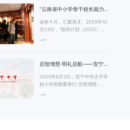
“云南省中小学骨干校长能力
提升”培训团走进安宁中学太
金秋十月，汇聚英才。2025年10
月23日，“国培计划（2025）
平学校
——云南省中小...
启智增慧·明礼启航——安宁中
学太平学校小学部一年级新生
2025年9月3日，安宁中学太平学
校小学部隆重举行“启智增慧・明
入学仪式
礼启航”一年级新...