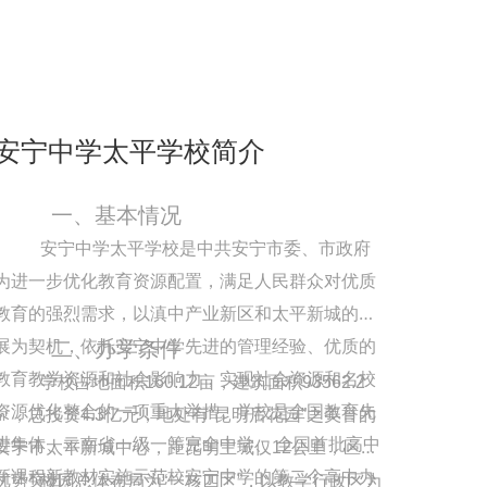
安宁中学太平学校简介
一、基本情况
安宁中学太平学校是中共安宁市委、市政府
为进一步优化教育资源配置，满足人民群众对优质
教育的强烈需求，以滇中产业新区和太平新城的发
二、办学条件
展为契机，依托安宁中学先进的管理经验、优质的
教育教学资源和社会影响力，实现社会资源和名校
学校占地面积160.12亩，建筑面积93562.2
资源优化整合的一项重大举措。学校是全国教育先
㎡，总投资4.3亿元，地处有“昆明后花园”之美誉的
进集体、云南省一级一等完全中学、 全国首批高中
安宁市太平新城中心，距昆明主城仅12公里，区位
新课程新教材实施示范校安宁中学的第二个高中办
优势突出。
校园总体布局为“一核四区”，以教学行政区为