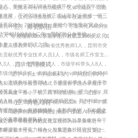
学点。学校于2017年9月建成开校，经过五年的快
核心，周围布局有科教功能区、艺体功能区、后勤
速发展，于2022年8月被正式认定为“云南省一级三
生活区、仪式活动集散区。俯瞰学校建筑群，“红砖
等高完中”；2022年9月，学校办学性质由“民办公
三、师资队伍
黛瓦钟楼阁，碧草樱花回廊间”，尽显英伦风格的恢
助”学校转设为“十二年一贯制”的公办学校。
弘大气、精致典雅，学院派的设计更显探科学文化
学校现有5000余名学生。教职工330余人，其
之趣，求为学耕读之境。
中正高级教师1人，云南省优秀教师1人，昆明市突
出贡献优秀专业技术人员1人，市级名师工作室主持
四、管理模式
人3人，市级优秀教师13人，市级学科带头人8人，
市级优秀班主任、名班主任15人，市级骨干教师46
安宁中学太平学校继承安宁中学优良办学传
人，市级教坛新秀28人，各级学科带头人及骨干教
统和成功的学校管理模式，遵循各学段办学规律，
师覆盖全学科。学校坚持“精神引领、理念内化、规
着力构建一条小、初、高学段紧密衔接、过渡平稳
范入轨、安中关怀”的队伍建设思想，着力打造一支
五、特色培育
的良性办学成长链。自学校开校以来，安宁中学教
有理想信念、有道德情操、有扎实学识、有仁爱之
育集团选派包括校级领导、各部门负责人、年级主
安宁中学太平学校坚持走个性化、特色化发
心的高素质教师队伍。      
任、教研组长在内的完整管理团队以及各学科骨干
展之路，学校坚持把文化立校作为办学策略之一，
教师进驻太平实力领办，与集团各校区实行“统 一
不断探索个性化、特色化发展之路。经过反复提