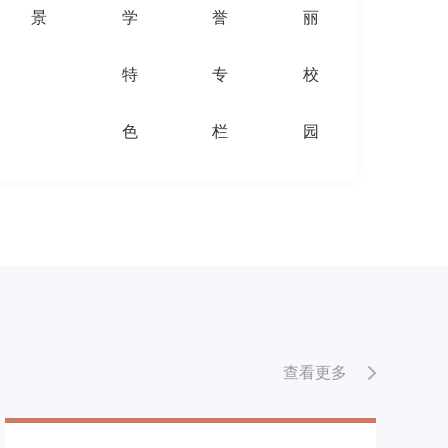
景
学
誉
丽
特
专
校
色
栏
园
查看更多