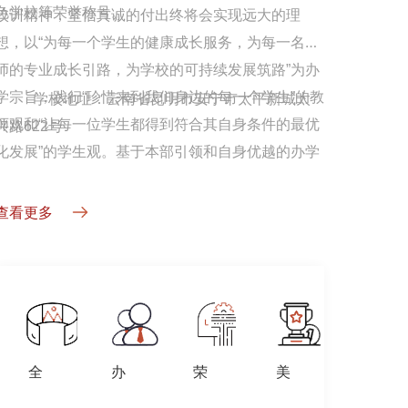
色学校等荣誉称号。
校训精神，坚信真诚的付出终将会实现远大的理
想，以“为每一个学生的健康成长服务，为每一名教
师的专业成长引路，为学校的可持续发展筑路”为办
学宗旨，践行“珍惜来到我们身边的每一个学生”的教
学校地址：云南省昆明市安宁市太平新城太
师观和“让每一位学生都得到符合其自身条件的最优
兴路622号 
化发展”的学生观。基于本部引领和自身优越的办学
条件，学校管理团队统一思想，凝聚共识，全力以
赴，形成“再造一所省内名校”的合力，带领全体教职
查看更多
工发扬“二次创业”的精神，培育校园文化，聚焦队伍
建设，深化课堂教学改革，努力培养爱党、爱国、
胸怀天下、志存高远、身心两健、全面而有个性发
展的安中学子。
全
办
荣
美