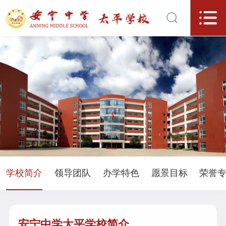
学校简介
领导团队
办学特色
愿景目标
荣誉
安宁中学太平学校简介