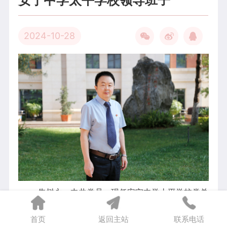
2024-10-28
朱树永，中共党员，现任安宁中学太平学校党总
支副书记、执行校长。
首页
返回主站
联系电话