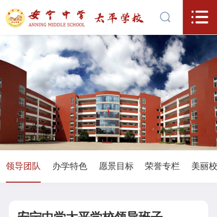
领导团队
办学特色
愿景目标
荣誉专栏
美丽
安宁中学太平学校领导班子